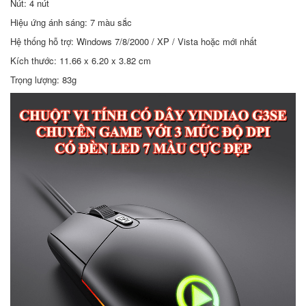
Nút: 4 nút
Hiệu ứng ánh sáng: 7 màu sắc
Hệ thống hỗ trợ: Windows 7/8/2000 / XP / Vista hoặc mới nhất
Kích thước: 11.66 x 6.20 x 3.82 cm
Trọng lượng: 83g